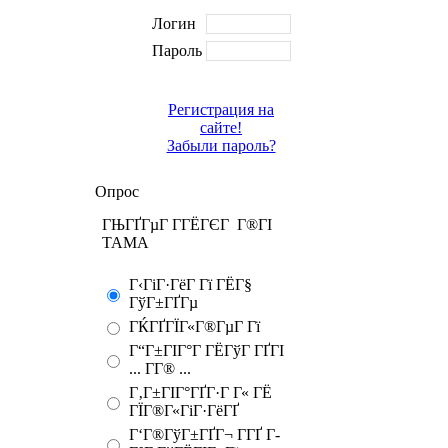
Логин
Пароль
Регистрация на
сайте!
Забыли пароль?
Опрос
ГЊГҐГµГ Г­ГЁГЄГ Г®ГІ
TAMA
Г‹ГіГ·ГёГ Гї ГЁГ§
ГўГ±ГҐГµ
ГЌГҐГЇГ«Г®ГµГ Гї
Г“Г±ГІГ°Г ГЁГўГ ГҐГІ
... Г­Г® ...
Г‚Г±ГІГ°ГҐГ·Г Г« ГЁ
ГЇГ®Г«ГіГ·ГёГҐ
Г‘Г®ГўГ±ГҐГ¬ Г­ГҐ Г­