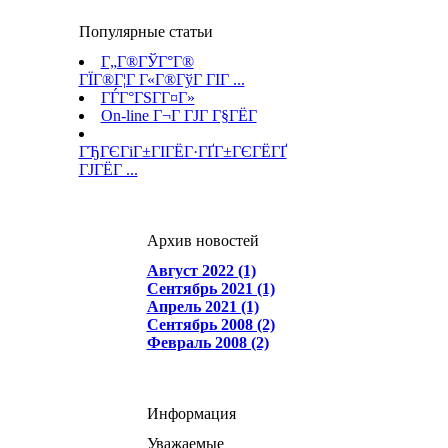
Популярные статьи
Г„Г®ГЎГ°Г®
ГЇГ®Г¦Г Г«Г®ГўГ ГІГ ...
ГЃГ°ГЅГ­Г¤Г»
On-line Г¬Г ГЈГ Г§ГЁГ­
ГЂГЄГіГ±ГІГЁГ·ГҐГ±ГЄГЁГҐ
ГЈГЁГ ...
Архив новостей
Август 2022 (1)
Сентябрь 2021 (1)
Апрель 2021 (1)
Сентябрь 2008 (2)
Февраль 2008 (2)
Информация
Уважаемые