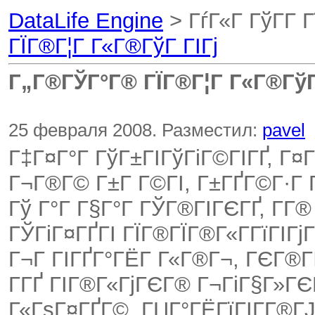
DataLife Engine
> ГѓГ«Г ГўГ­Г 
ГЇГ®Г¦Г Г«Г®ГўГ ГІГј
Г„Г®ГЎГ°Г® ГЇГ®Г¦Г Г«Г®ГўГ
25 февраля 2008. Разместил:
pavel
Г‡Г¤Г°Г ГўГ±ГІГўГіГ©ГІГҐ, Г¤
Г¬Г®Г© Г±Г Г©ГІ, Г±ГҐГ©Г·Г 
Гў Г°Г Г§Г°Г ГЎГ®ГІГЄГҐ, Г­Г
ГЎГіГ¤ГҐГІ ГЇГ®ГЇГ®Г«Г­ГїГІГјГ
Г¬Г ГІГҐГ°ГЁГ Г«Г®Г¬, ГЄГ®ГІ
Г­ГҐ ГІГ®Г«ГјГЄГ® Г¬ГіГ§Г»ГЄ
Г«ГѕГ¤ГҐГ©. ГЏГ°ГЁГїГІГ­Г®ГЈ