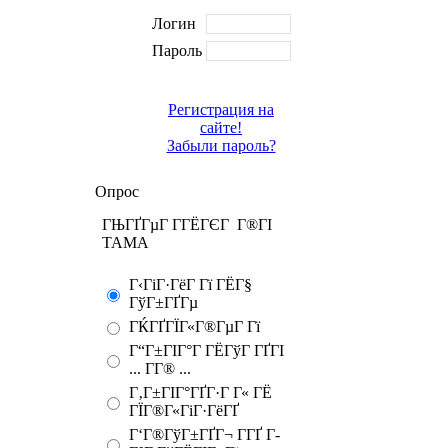
Логин
Пароль
Регистрация на
сайте!
Забыли пароль?
Опрос
ГЊГҐГµГ Г­ГЁГЄГ Г®ГІ
TAMA
Г‹ГіГ·ГёГ Гї ГЁГ§
ГўГ±ГҐГµ
ГЌГҐГЇГ«Г®ГµГ Гї
Г“Г±ГІГ°Г ГЁГўГ ГҐГІ
... Г­Г® ...
Г‚Г±ГІГ°ГҐГ·Г Г« ГЁ
ГЇГ®Г«ГіГ·ГёГҐ
Г‘Г®ГўГ±ГҐГ¬ Г­ГҐ Г­