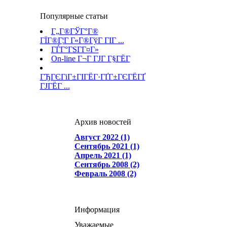
Популярные статьи
Г„Г®ГЎГ°Г®
ГЇГ®Г¦Г Г«Г®ГўГ ГІГ ...
ГЃГ°ГЅГ­Г¤Г»
On-line Г¬Г ГЈГ Г§ГЁГ­
ГЂГЄГіГ±ГІГЁГ·ГҐГ±ГЄГЁГҐ
ГЈГЁГ ...
Архив новостей
Август 2022 (1)
Сентябрь 2021 (1)
Апрель 2021 (1)
Сентябрь 2008 (2)
Февраль 2008 (2)
Информация
Уважаемые