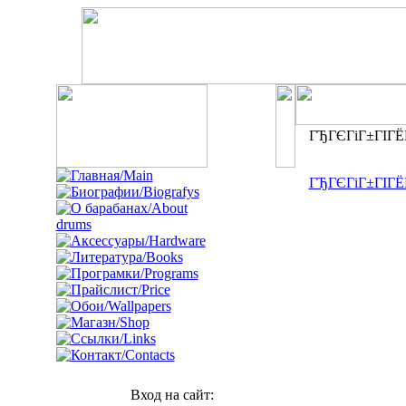
ГЂГЄГіГ±ГІГЁГ
ГЂГЄГіГ±ГІГЁГ
Вход на сайт: