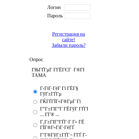
Логин
Пароль
Регистрация на
сайте!
Забыли пароль?
Опрос
ГЊГҐГµГ Г­ГЁГЄГ Г®ГІ
TAMA
Г‹ГіГ·ГёГ Гї ГЁГ§
ГўГ±ГҐГµ
ГЌГҐГЇГ«Г®ГµГ Гї
Г“Г±ГІГ°Г ГЁГўГ ГҐГІ
... Г­Г® ...
Г‚Г±ГІГ°ГҐГ·Г Г« ГЁ
ГЇГ®Г«ГіГ·ГёГҐ
Г‘Г®ГўГ±ГҐГ¬ Г­ГҐ Г­