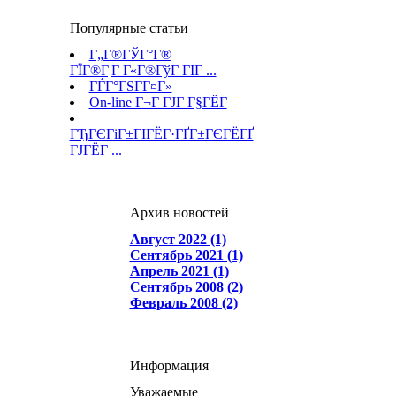
Популярные статьи
Г„Г®ГЎГ°Г®
ГЇГ®Г¦Г Г«Г®ГўГ ГІГ ...
ГЃГ°ГЅГ­Г¤Г»
On-line Г¬Г ГЈГ Г§ГЁГ­
ГЂГЄГіГ±ГІГЁГ·ГҐГ±ГЄГЁГҐ
ГЈГЁГ ...
Архив новостей
Август 2022 (1)
Сентябрь 2021 (1)
Апрель 2021 (1)
Сентябрь 2008 (2)
Февраль 2008 (2)
Информация
Уважаемые