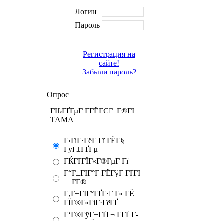
Логин
Пароль
Регистрация на
сайте!
Забыли пароль?
Опрос
ГЊГҐГµГ Г­ГЁГЄГ Г®ГІ
TAMA
Г‹ГіГ·ГёГ Гї ГЁГ§
ГўГ±ГҐГµ
ГЌГҐГЇГ«Г®ГµГ Гї
Г“Г±ГІГ°Г ГЁГўГ ГҐГІ
... Г­Г® ...
Г‚Г±ГІГ°ГҐГ·Г Г« ГЁ
ГЇГ®Г«ГіГ·ГёГҐ
Г‘Г®ГўГ±ГҐГ¬ Г­ГҐ Г­