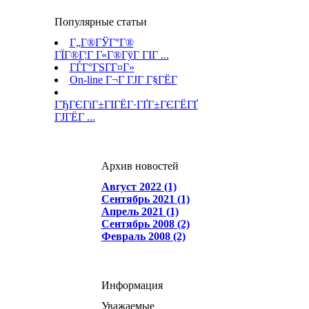
Популярные статьи
Г„Г®ГЎГ°Г®
ГЇГ®Г¦Г Г«Г®ГўГ ГІГ ...
ГЃГ°ГЅГ­Г¤Г»
On-line Г¬Г ГЈГ Г§ГЁГ­
ГЂГЄГіГ±ГІГЁГ·ГҐГ±ГЄГЁГҐ
ГЈГЁГ ...
Архив новостей
Август 2022 (1)
Сентябрь 2021 (1)
Апрель 2021 (1)
Сентябрь 2008 (2)
Февраль 2008 (2)
Информация
Уважаемые