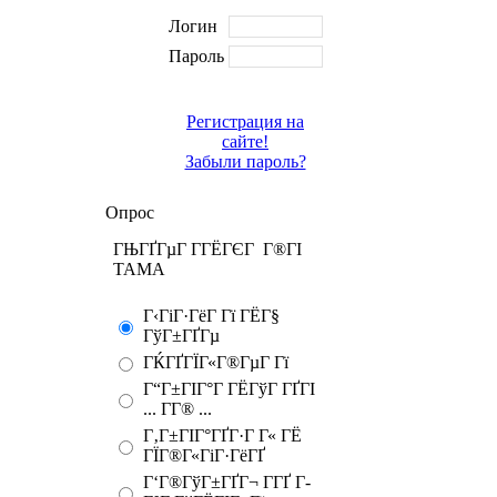
Логин
Пароль
Регистрация на
сайте!
Забыли пароль?
Опрос
ГЊГҐГµГ Г­ГЁГЄГ Г®ГІ
TAMA
Г‹ГіГ·ГёГ Гї ГЁГ§
ГўГ±ГҐГµ
ГЌГҐГЇГ«Г®ГµГ Гї
Г“Г±ГІГ°Г ГЁГўГ ГҐГІ
... Г­Г® ...
Г‚Г±ГІГ°ГҐГ·Г Г« ГЁ
ГЇГ®Г«ГіГ·ГёГҐ
Г‘Г®ГўГ±ГҐГ¬ Г­ГҐ Г­