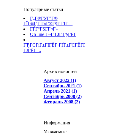
Популярные статьи
Г„Г®ГЎГ°Г®
ГЇГ®Г¦Г Г«Г®ГўГ ГІГ ...
ГЃГ°ГЅГ­Г¤Г»
On-line Г¬Г ГЈГ Г§ГЁГ­
ГЂГЄГіГ±ГІГЁГ·ГҐГ±ГЄГЁГҐ
ГЈГЁГ ...
Архив новостей
Август 2022 (1)
Сентябрь 2021 (1)
Апрель 2021 (1)
Сентябрь 2008 (2)
Февраль 2008 (2)
Информация
Уважаемые