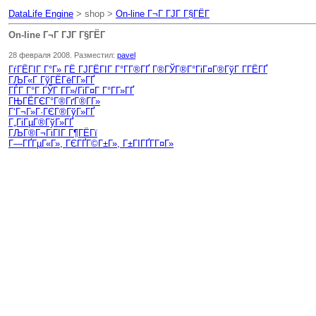
DataLife Engine
> shop >
On-line Г¬Г ГЈГ Г§ГЁГ­
On-line Г¬Г ГЈГ Г§ГЁГ­
28 февраля 2008. Разместил:
pavel
ГѓГЁГІГ Г°Г» ГЁ ГЈГЁГІГ Г°Г­Г®ГҐ Г®ГЎГ®Г°ГіГ¤Г®ГўГ Г­ГЁГҐ
ГЉГ«Г ГўГЁГёГ­Г»ГҐ
ГЃГ Г°Г ГЎГ Г­Г»/ГіГ¤Г Г°Г­Г»ГҐ
ГЊГЁГЄГ°Г®ГґГ®Г­Г»
Г‘Г¬Г»Г·ГЄГ®ГўГ»ГҐ
Г„ГіГµГ®ГўГ»ГҐ
ГЉГ®Г¬ГіГІГ Г¶ГЁГї
Г—ГҐГµГ«Г», ГЄГҐГ©Г±Г», Г±ГІГҐГ­Г¤Г»