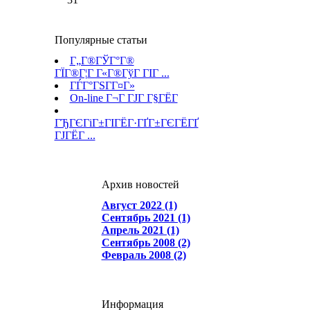
Популярные статьи
Г„Г®ГЎГ°Г®
ГЇГ®Г¦Г Г«Г®ГўГ ГІГ ...
ГЃГ°ГЅГ­Г¤Г»
On-line Г¬Г ГЈГ Г§ГЁГ­
ГЂГЄГіГ±ГІГЁГ·ГҐГ±ГЄГЁГҐ
ГЈГЁГ ...
Архив новостей
Август 2022 (1)
Сентябрь 2021 (1)
Апрель 2021 (1)
Сентябрь 2008 (2)
Февраль 2008 (2)
Информация