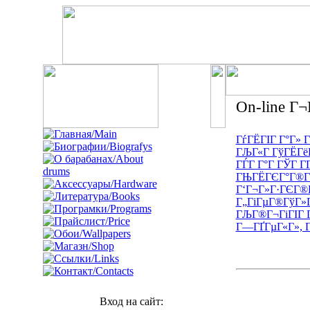
On-line Г¬
ГѓГЁГІГ Г°Г» 
ГЉГ«Г ГўГЁГёГ
ГЃГ Г°Г ГЎГ Г­Г
ГЊГЁГЄГ°Г®Гґ
Г‘Г¬Г»Г·ГЄГ®
Г„ГіГµГ®ГўГ»
ГЉГ®Г¬ГіГІГ 
Г—ГҐГµГ«Г», Г
Вход на сайт: