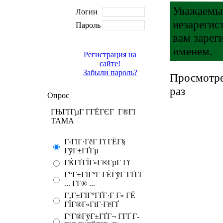
Уважаемый
Логин
незарегис
Пароль
вам зарег
именем.
Регистрация на
сайте!
Забыли пароль?
Просмотре
раз
Опрос
ГЊГҐГµГ Г­ГЁГЄГ Г®ГІ
TAMA
Г‹ГіГ·ГёГ Гї ГЁГ§
ГўГ±ГҐГµ
ГЌГҐГЇГ«Г®ГµГ Гї
Г“Г±ГІГ°Г ГЁГўГ ГҐГІ
... Г­Г® ...
Г‚Г±ГІГ°ГҐГ·Г Г« ГЁ
ГЇГ®Г«ГіГ·ГёГҐ
Г‘Г®ГўГ±ГҐГ¬ Г­ГҐ Г­