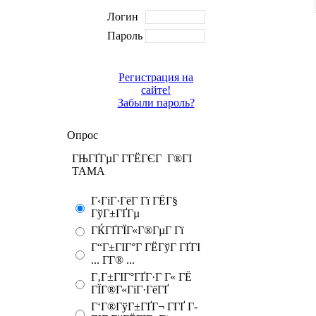
Логин
Пароль
Регистрация на
сайте!
Забыли пароль?
Опрос
ГЊГҐГµГ Г­ГЁГЄГ Г®ГІ
TAMA
Г‹ГіГ·ГёГ Гї ГЁГ§
ГўГ±ГҐГµ
ГЌГҐГЇГ«Г®ГµГ Гї
Г“Г±ГІГ°Г ГЁГўГ ГҐГІ
... Г­Г® ...
Г‚Г±ГІГ°ГҐГ·Г Г« ГЁ
ГЇГ®Г«ГіГ·ГёГҐ
Г‘Г®ГўГ±ГҐГ¬ Г­ГҐ Г­