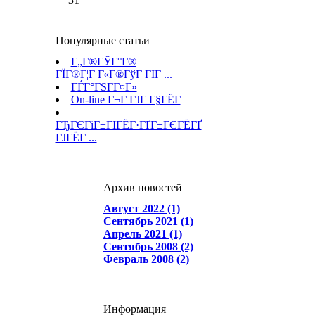
Популярные статьи
Г„Г®ГЎГ°Г®
ГЇГ®Г¦Г Г«Г®ГўГ ГІГ ...
ГЃГ°ГЅГ­Г¤Г»
On-line Г¬Г ГЈГ Г§ГЁГ­
ГЂГЄГіГ±ГІГЁГ·ГҐГ±ГЄГЁГҐ
ГЈГЁГ ...
Архив новостей
Август 2022 (1)
Сентябрь 2021 (1)
Апрель 2021 (1)
Сентябрь 2008 (2)
Февраль 2008 (2)
Информация