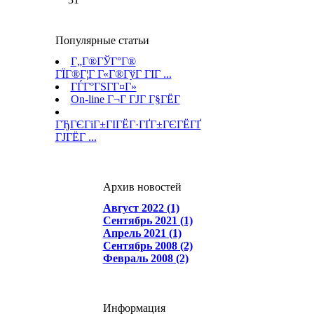
Популярные статьи
Г„Г®ГЎГ°Г®
ГЇГ®Г¦Г Г«Г®ГўГ ГІГ ...
ГЃГ°ГЅГ­Г¤Г»
On-line Г¬Г ГЈГ Г§ГЁГ­
ГЂГЄГіГ±ГІГЁГ·ГҐГ±ГЄГЁГҐ
ГЈГЁГ ...
Архив новостей
Август 2022 (1)
Сентябрь 2021 (1)
Апрель 2021 (1)
Сентябрь 2008 (2)
Февраль 2008 (2)
Информация