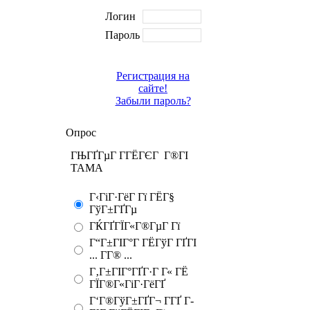
Логин
Пароль
Регистрация на
сайте!
Забыли пароль?
Опрос
ГЊГҐГµГ Г­ГЁГЄГ Г®ГІ
TAMA
Г‹ГіГ·ГёГ Гї ГЁГ§
ГўГ±ГҐГµ
ГЌГҐГЇГ«Г®ГµГ Гї
Г“Г±ГІГ°Г ГЁГўГ ГҐГІ
... Г­Г® ...
Г‚Г±ГІГ°ГҐГ·Г Г« ГЁ
ГЇГ®Г«ГіГ·ГёГҐ
Г‘Г®ГўГ±ГҐГ¬ Г­ГҐ Г­