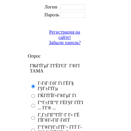
Логин
Пароль
Регистрация на
сайте!
Забыли пароль?
Опрос
ГЊГҐГµГ Г­ГЁГЄГ Г®ГІ
TAMA
Г‹ГіГ·ГёГ Гї ГЁГ§
ГўГ±ГҐГµ
ГЌГҐГЇГ«Г®ГµГ Гї
Г“Г±ГІГ°Г ГЁГўГ ГҐГІ
... Г­Г® ...
Г‚Г±ГІГ°ГҐГ·Г Г« ГЁ
ГЇГ®Г«ГіГ·ГёГҐ
Г‘Г®ГўГ±ГҐГ¬ Г­ГҐ Г­