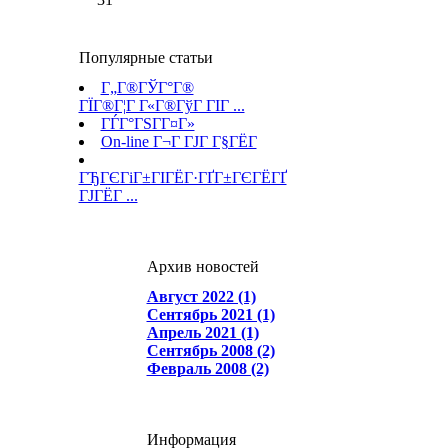
Популярные статьи
Г„Г®ГЎГ°Г®
ГЇГ®Г¦Г Г«Г®ГўГ ГІГ ...
ГЃГ°ГЅГ­Г¤Г»
On-line Г¬Г ГЈГ Г§ГЁГ­
ГЂГЄГіГ±ГІГЁГ·ГҐГ±ГЄГЁГҐ
ГЈГЁГ ...
Архив новостей
Август 2022 (1)
Сентябрь 2021 (1)
Апрель 2021 (1)
Сентябрь 2008 (2)
Февраль 2008 (2)
Информация