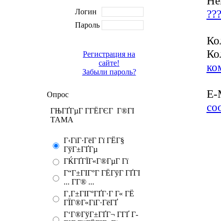
Не
Логин
??
Пароль
Ко
Ко
Регистрация на
сайте!
ко
Забыли пароль?
E-
Опрос
со
ГЊГҐГµГ Г­ГЁГЄГ Г®ГІ
TAMA
Г‹ГіГ·ГёГ Гї ГЁГ§
ГўГ±ГҐГµ
ГЌГҐГЇГ«Г®ГµГ Гї
Г“Г±ГІГ°Г ГЁГўГ ГҐГІ
... Г­Г® ...
Г‚Г±ГІГ°ГҐГ·Г Г« ГЁ
ГЇГ®Г«ГіГ·ГёГҐ
Г‘Г®ГўГ±ГҐГ¬ Г­ГҐ Г­