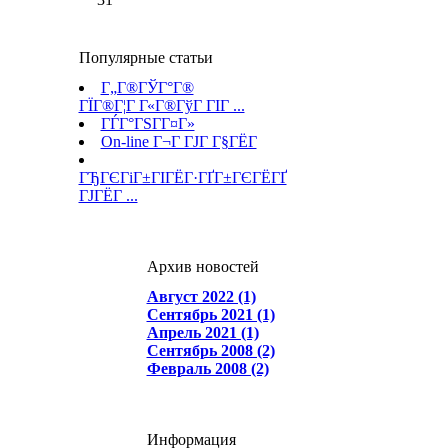
Популярные статьи
Г„Г®ГЎГ°Г®
ГЇГ®Г¦Г Г«Г®ГўГ ГІГ ...
ГЃГ°ГЅГ­Г¤Г»
On-line Г¬Г ГЈГ Г§ГЁГ­
ГЂГЄГіГ±ГІГЁГ·ГҐГ±ГЄГЁГҐ
ГЈГЁГ ...
Архив новостей
Август 2022 (1)
Сентябрь 2021 (1)
Апрель 2021 (1)
Сентябрь 2008 (2)
Февраль 2008 (2)
Информация