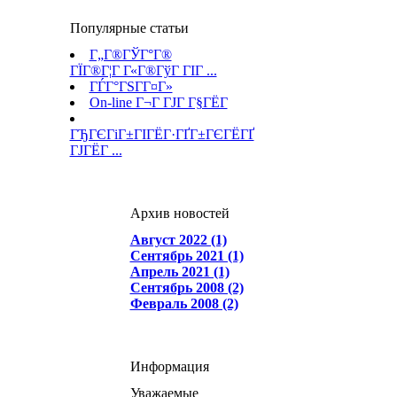
Популярные статьи
Г„Г®ГЎГ°Г®
ГЇГ®Г¦Г Г«Г®ГўГ ГІГ ...
ГЃГ°ГЅГ­Г¤Г»
On-line Г¬Г ГЈГ Г§ГЁГ­
ГЂГЄГіГ±ГІГЁГ·ГҐГ±ГЄГЁГҐ
ГЈГЁГ ...
Архив новостей
Август 2022 (1)
Сентябрь 2021 (1)
Апрель 2021 (1)
Сентябрь 2008 (2)
Февраль 2008 (2)
Информация
Уважаемые