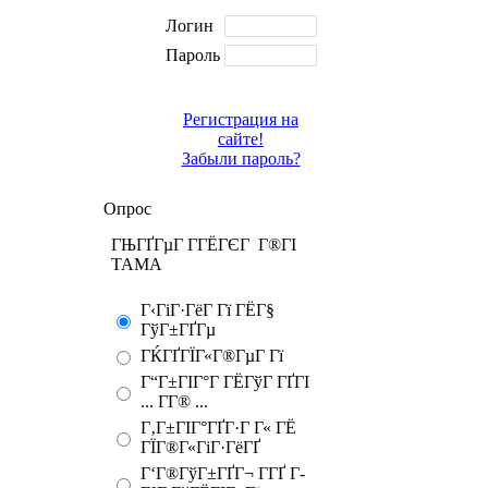
Логин
Пароль
Регистрация на
сайте!
Забыли пароль?
Опрос
ГЊГҐГµГ Г­ГЁГЄГ Г®ГІ
TAMA
Г‹ГіГ·ГёГ Гї ГЁГ§
ГўГ±ГҐГµ
ГЌГҐГЇГ«Г®ГµГ Гї
Г“Г±ГІГ°Г ГЁГўГ ГҐГІ
... Г­Г® ...
Г‚Г±ГІГ°ГҐГ·Г Г« ГЁ
ГЇГ®Г«ГіГ·ГёГҐ
Г‘Г®ГўГ±ГҐГ¬ Г­ГҐ Г­