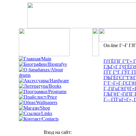
On-line Г¬Г ГЈГ
ГѓГЁГІГ Г°Г» 
ГЉГ«Г ГўГЁГёГ
ГЃГ Г°Г ГЎГ Г­Г
ГЊГЁГЄГ°Г®Гґ
Г‘Г¬Г»Г·ГЄГ®
Г„ГіГµГ®ГўГ»
ГЉГ®Г¬ГіГІГ 
Г—ГҐГµГ«Г», Г
Вход на сайт: