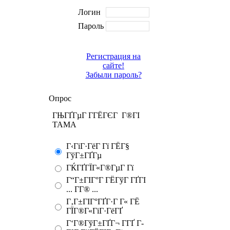
Логин
Пароль
Регистрация на
сайте!
Забыли пароль?
Опрос
ГЊГҐГµГ Г­ГЁГЄГ Г®ГІ
TAMA
Г‹ГіГ·ГёГ Гї ГЁГ§
ГўГ±ГҐГµ
ГЌГҐГЇГ«Г®ГµГ Гї
Г“Г±ГІГ°Г ГЁГўГ ГҐГІ
... Г­Г® ...
Г‚Г±ГІГ°ГҐГ·Г Г« ГЁ
ГЇГ®Г«ГіГ·ГёГҐ
Г‘Г®ГўГ±ГҐГ¬ Г­ГҐ Г­