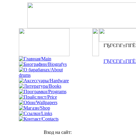
ГЂГЄГіГ±ГІГЁГ
ГЂГЄГіГ±ГІГЁГ
Вход на сайт: