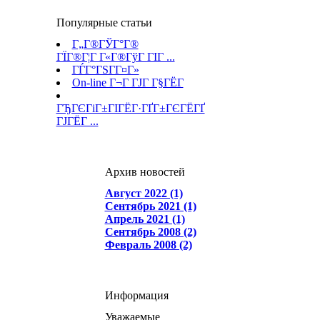
Популярные статьи
Г„Г®ГЎГ°Г®
ГЇГ®Г¦Г Г«Г®ГўГ ГІГ ...
ГЃГ°ГЅГ­Г¤Г»
On-line Г¬Г ГЈГ Г§ГЁГ­
ГЂГЄГіГ±ГІГЁГ·ГҐГ±ГЄГЁГҐ
ГЈГЁГ ...
Архив новостей
Август 2022 (1)
Сентябрь 2021 (1)
Апрель 2021 (1)
Сентябрь 2008 (2)
Февраль 2008 (2)
Информация
Уважаемые